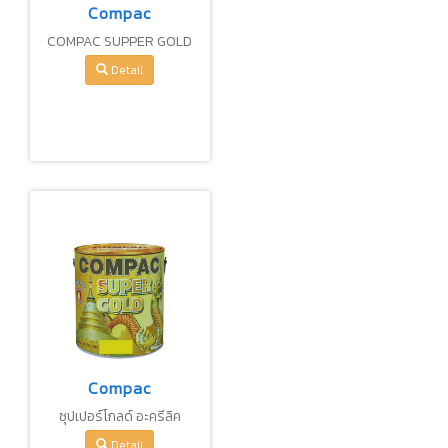
Compac
COMPAC SUPPER GOLD
WG-555
Detail
Compac
ซุปเปอร์โกลด์ อะครีลิค
แลคเกอร์เงา สูตรน้ำมัน AL-
Detail