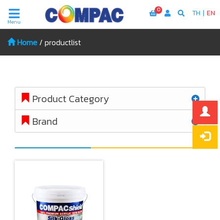
0
TH
|
EN
Menu
Home
/
productlist
Product Category
Brand