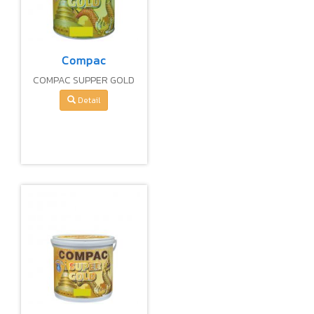
Compac
COMPAC SUPPER GOLD
SG-999
Detail